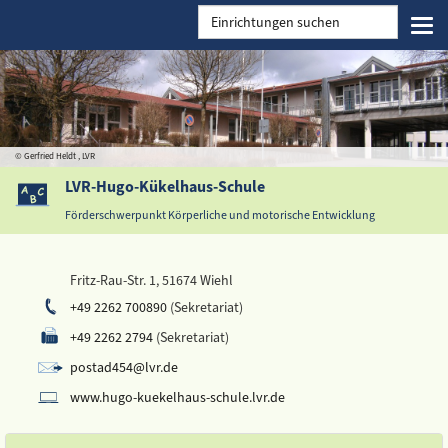
Togg
navi
© Gerfried Heldt , LVR
LVR-Hugo-Kükelhaus-Schule
Förderschwerpunkt Körperliche und motorische Entwicklung
Fritz-Rau-Str. 1, 51674 Wiehl
+49 2262 700890
(Sekretariat)
+49 2262 2794
(Sekretariat)
postad454@lvr.de
www.hugo-kuekelhaus-schule.lvr.de